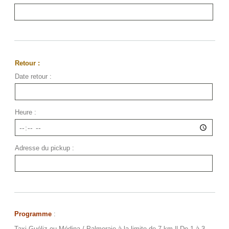
Retour :
Date retour :
Heure :
Adresse du pickup :
Programme
:
Taxi Guéliz ou Médina / Palmeraie à la limite de 7 km || De 1 à 3